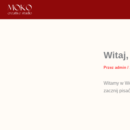
Przejdź
do
treści
Witaj,
Przez
admin
/
Witamy w Wor
zacznij pisać