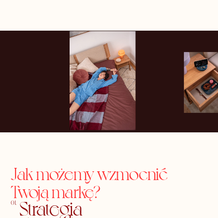
Jak możemy wzmocnić
Twoją markę?
Strategia
01.