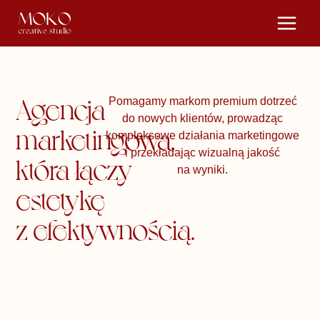
Przejdź
do
treści
Agencja
Pomagamy markom premium dotrzeć
do nowych klientów, prowadząc
marketingowa,
kompleksowe działania marketingowe
i przekładając wizualną jakość
która łączy
na wyniki.
estetykę
z efektywnością.